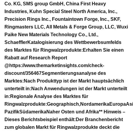
Co. KG, SMS group GmbH, China First Heavy
Industries, Kuhn Special Steel North America, Inc.,
Precision Rings Inc., Fountaintown Forge, Inc., SKF,
Ringmasters LLC, All Metals & Forge Group, LLC, Wuxi
Paike New Materials Technology Co., Ltd.,
Schaeffler
Katalogisierung des Wettbewerbsumfelds
des Marktes für Ringwalzprodukte:
Erhalten Sie einen
Rabatt auf Research Report
@
https://www.themarketinsights.com/check-
discount/356467
Segmentierungsanalyse des
Marktes:
Nach Produkttyp ist der Markt hauptsächlich
unterteilt in:
Nach Anwendungen ist der Markt unterteilt
in:
Regionale Analyse des Marktes für
Ringwalzprodukte:
Geographisch,
Nordamerika
Europa
As
Pazifik
Südamerika
Naher Osten und Afrika
** Hinweis –
Dieses Berichtsbeispiel enthält:
Der Branchenbericht
zum globalen Markt für Ringwalzprodukte deckt die