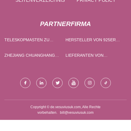
SEITENVERZEICHNIS
PRIVACY POLICY
PARTNERFIRMA
TELESKOPMASTEN ZU
HERSTELLER VON 925ER
VERKAUFEN
SILBER-HALTERINGEN IN
CHINA
ZHEJIANG CHUANGHANG
LIEFERANTEN VON
VERPACKUNGSMATERIAL
FARBWECHSELNDEN
CO., LTD.
TURNSCHUHEN AUS CHINA
Copyright © de.vesuviusuk.com, Alle Rechte
vorbehalten.
bill@vesuviusuk.com