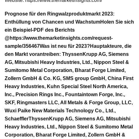
Website: https://www.themarketinsights.com/
Prognose für den Ringwalzproduktmarkt 2023:
Enthüllung von Chancen und Wachstum
Holen Sie sich
ein Beispiel-PDF des Berichts
@
https://www.themarketinsights.com/request-
sample/356467
Was ist neu für 2023?
Hauptakteure, die
den Markt vorantreiben: ThyssenKrupp AG, Siemens
AG, Mitsubishi Heavy Industries, Ltd., Nippon Steel &
Sumitomo Metal Corporation, Bharat Forge Limited,
Zollern GmbH & Co. KG, SMS group GmbH, China First
Heavy Industries, Kuhn Special Steel North America,
Inc., Precision Rings Inc., Fountaintown Forge, Inc.,
SKF, Ringmasters LLC, All Metals & Forge Group, LLC,
Wuxi Paike New Materials Technology Co., Ltd.,
Schaeffler
ThyssenKrupp AG, Siemens AG, Mitsubishi
Heavy Industries, Ltd., Nippon Steel & Sumitomo Metal
Corporation, Bharat Forge Limited, Zollern GmbH &