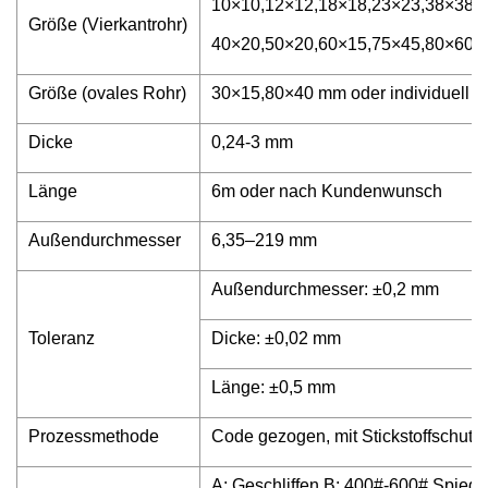
10×10,12×12,18×18,23×23,38×38,5
Größe (Vierkantrohr)
40×20,50×20,60×15,75×45,80×60,9
Größe (ovales Rohr)
30×15,80×40 mm oder individuell
Dicke
0,24-3 mm
Länge
6m oder nach Kundenwunsch
Außendurchmesser
6,35–219 mm
Außendurchmesser: ±0,2 mm
Toleranz
Dicke: ±0,02 mm
Länge: ±0,5 mm
Prozessmethode
Code gezogen, mit Stickstoffschutz g
A: Geschliffen B: 400#-600# Spiege