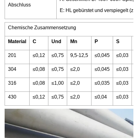
Abschluss
E: HL gebürstet und verspiegelt (zw
Chemische Zusammensetzung
Material
C
Und
Mn
P
S
C
201
≤0,12
≤0,75
9,5-12,5
≤0,045
≤0,03
1
304
≤0,08
≤0,75
≤2,0
≤0,045
≤0,03
1
316
≤0,08
≤1,00
≤2,0
≤0,035
≤0,03
1
430
≤0,12
≤0,75
≤2,0
≤0,04
≤0,03
1