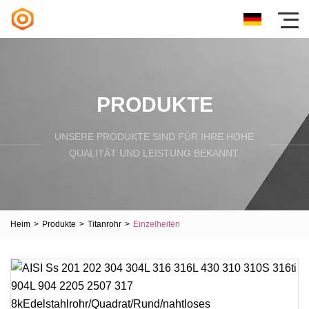
PRODUKTE
UNSERE PRODUKTE SIND FÜR IHRE HOHE
QUALITÄT UND LEISTUNG BEKANNT.
Heim
>
Produkte
>
Titanrohr
>
Einzelheiten