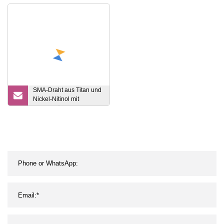
Kupfer-POM-
Metallmaschinen Auto
Motorrad Fahrrad Drehen
Fräsen Schmiedeteile
SMA-Draht aus Titan und
Nickel-Nitinol mit
Formgedächtnislegierung