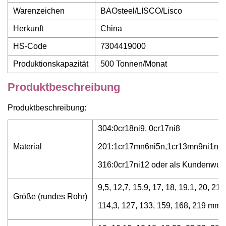
Warenzeichen
BAOsteel/LISCO/Lisco
Herkunft
China
HS-Code
7304419000
Produktionskapazität
500 Tonnen/Monat
Produktbeschreibung
Produktbeschreibung:
304:0cr18ni9, 0cr17ni8
Material
201:1cr17mn6ni5n,1cr13mn9ni1n
316:0cr17ni12 oder als Kundenwu
9,5, 12,7, 15,9, 17, 18, 19,1, 20, 21,
Größe (rundes Rohr)
114,3, 127, 133, 159, 168, 219 mm 