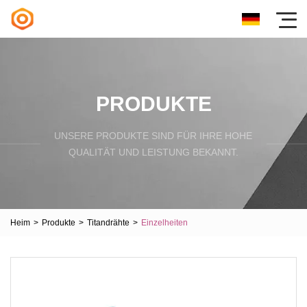
PRODUKTE
UNSERE PRODUKTE SIND FÜR IHRE HOHE
QUALITÄT UND LEISTUNG BEKANNT.
Heim
>
Produkte
>
Titandrähte
>
Einzelheiten