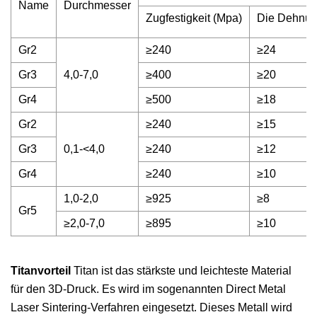
Name
Durchmesser
Zugfestigkeit (Mpa)
Die Dehnun
Gr2
≥240
≥24
Gr3
4,0-7,0
≥400
≥20
Gr4
≥500
≥18
Gr2
≥240
≥15
Gr3
0,1-<4,0
≥240
≥12
Gr4
≥240
≥10
1,0-2,0
≥925
≥8
Gr5
≥2,0-7,0
≥895
≥10
Titanvorteil
Titan ist das stärkste und leichteste Material
für den 3D-Druck. Es wird im sogenannten Direct Metal
Laser Sintering-Verfahren eingesetzt. Dieses Metall wird