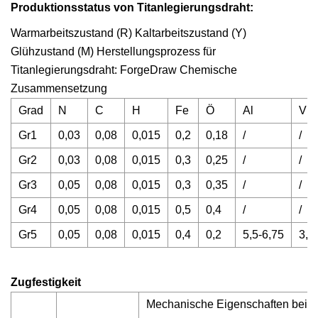
Produktionsstatus von Titanlegierungsdraht:
Warmarbeitszustand (R) Kaltarbeitszustand (Y)
Glühzustand (M) Herstellungsprozess für
Titanlegierungsdraht: ForgeDraw Chemische
Zusammensetzung
Grad
N
C
H
Fe
Ö
Al
V
Gr1
0,03
0,08
0,015
0,2
0,18
/
/
Gr2
0,03
0,08
0,015
0,3
0,25
/
/
Gr3
0,05
0,08
0,015
0,3
0,35
/
/
Gr4
0,05
0,08
0,015
0,5
0,4
/
/
Gr5
0,05
0,08
0,015
0,4
0,2
5,5-6,75
3,5
Zugfestigkeit
Mechanische Eigenschaften bei 