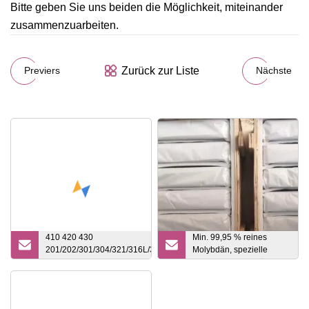
Bitte geben Sie uns beiden die Möglichkeit, miteinander
zusammenzuarbeiten.
Zurück zur Liste
Previers
Nächste
410 420 430
Min. 99,95 % reines
201/202/301/304/321/316L/317L/309S/310S/347/904L/2205
Molybdän, spezielle
Spiegel 2b poliertes Titan/Carbon Hastelly/Monell-
Formteile, Molybdän-
Legierung/Aluminium/verzinkt/Stahl-Rundstab
Bootstiegel