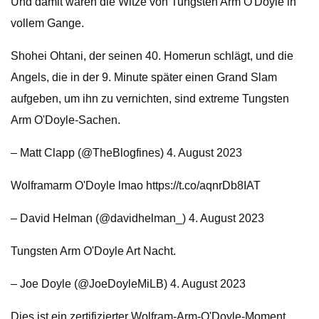
Und damit waren die Witze von Tungsten Arm O'Doyle in
vollem Gange.
Shohei Ohtani, der seinen 40. Homerun schlägt, und die
Angels, die in der 9. Minute später einen Grand Slam
aufgeben, um ihn zu vernichten, sind extreme Tungsten
Arm O'Doyle-Sachen.
– Matt Clapp (@TheBlogfines) 4. August 2023
Wolframarm O'Doyle lmao https://t.co/aqnrDb8IAT
– David Helman (@davidhelman_) 4. August 2023
Tungsten Arm O'Doyle Art Nacht.
– Joe Doyle (@JoeDoyleMiLB) 4. August 2023
Dies ist ein zertifizierter Wolfram-Arm-O'Doyle-Moment